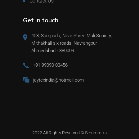
Contact Us
Get in touch
408, Sampada, Near Shree Mali Society,
Mithakhali six roads, Navrangpur
Ahmedabad - 380009
+91 99090 03456
jaytexindia@hotmail.com
2022 All Rights Reserved ©
Scrumfolks