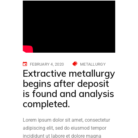
FEBRUARY 4, 2020
METALLURGY
Extractive metallurgy
begins after deposit
is found and analysis
completed.
Lorem ipsum dolor sit amet, consectetur
adipiscing elit, sed do eiusmod tempor
incididunt ut labore et dolore magna