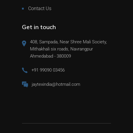
Contact Us
Get in touch
408, Sampada, Near Shree Mali Society,
Mithakhali six roads, Navrangpur
Ahmedabad - 380009
+91 99090 03456
jaytexindia@hotmail.com