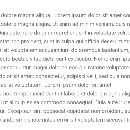
 dolore magna aliqua. Lorem ipsum dolor sit amet cons
 dolore magna aliqua. Ut enim ad minim veniam, quis no
 aute irure dolor in reprehenderit in voluptate velit e
tat non proident, sunt in culpa qui officia deserunt mo
ror sit voluptatem accusantium doloremque laudantium
chitecto beatae vitae dicta sunt explicabo. Nemo enim i
a consequuntur magni dolores eos qui ratione voluptat
olor sit amet, consectetur, adipisci velit, sed quia 
aerat voluptatem. Lorem ipsum dolor sit amet.
iusmod tempor incididunt ut labore et dolore magna ali
i ut aliquip ex ea commodo consequat. Duis aute irure 
tur. Excepteur sint occaecat cupidatat non proident, sun
is unde omnis iste natus error sit voluptatem accusan