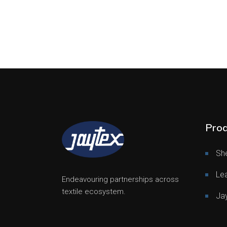
Prod
Sh
Le
Endeavouring partnerships across
textile ecosystem.
Ja