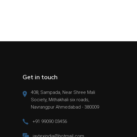
Get in touch
408, Sampada, Near Shree Mali
Society, Mithakhali six roads,
Navrangpur Ahmedabad - 380009
+91 99090 03456
jaytexindia@hotmail.com