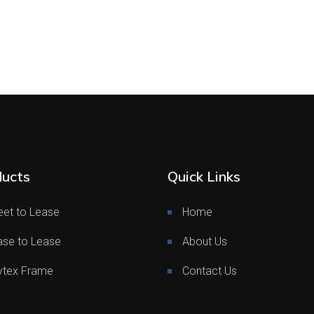
ucts
Quick Links
eet to Lease
Home
ase to Lease
About Us
ytex Frame
Contact Us