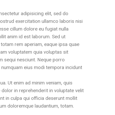
ectetur adipisicing elit, sed do
strud exercitation ullamco laboris nisi
sse cillum dolore eu fugiat nulla
llit anim id est laborum. Sed ut
, totam rem aperiam, eaque ipsa quae
psam voluptatem quia voluptas sit
em sequi nesciunt. Neque porro
non numquam eius modi tempora incidunt
qua. Ut enim ad minim veniam, quis
dolor in reprehenderit in voluptate velit
t in culpa qui officia deserunt mollit
tium doloremque laudantium, totam.